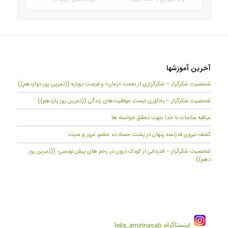
آخرین آموزشها
شخصیت شکرگزار – شکرگزاری از نعمت «زمان» و فرصت دوباره ((تمرین روز دوازدهم))
شخصیت شکرگزار – یادآوری لیست موفقیت‌های زندگی ((تمرین روز یازدهم))
مراقبه مناجات با خدا جهت تحقق خواسته ها
کشف نیروی قدرتمند پنهان در پشت حسادت، خشم، غرور و منیت
شخصیت شکرگزار – قدردانی از کودک درون در زخم های پیش نویسی- ((تمرین روز
دهم))
اینستاگرام
leila_amirinasab