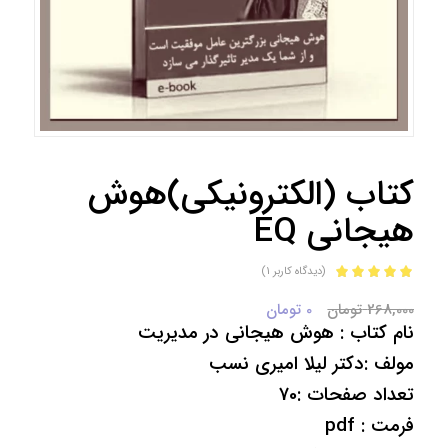
کتاب (الکترونیکی)هوش
هیجانی EQ
(دیدگاه کاربر
1
)
امتیاز
5.00
از
قیمت
قیمت
268,000
تومان
0
تومان
5 امتیاز
1
نام کتاب : هوش هیجانی در مدیریت
مشتری
اصلی:
فعلی:
0 تومان.
268,000 تومان
مولف :دکتر لیلا امیری نسب
بود.
تعداد صفحات :70
فرمت : pdf