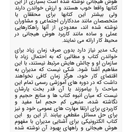
هوش هیجانی نوشته شده است بسیاری از این
کتابها واقعا خوب هستند و ارزش خواندن دارند
ولی بیشتر این کتابها برای محققان یا
متخصصان مانند مددکاران اجتماعی و مشاوران
نوشته شده اند، معدودی از آنها راهکارهایی
عملی و ساده مانند کاربرد هوش هیجانی در
محیط کار ارائه می نمایند.
یک مدیر نیاز دارد بدون صرف زمان زیاد برای
خواندن کتاب و مطالبی که به احتمال زیاد با
سازمان او و چالش هایش مرتبط نیستند، با این
مفاهیم آشنا شود. شکی نیست که مدیران به
اقتضای کار خود، هرگز زمان کافی نخواهند
داشت که در دوره های آموزشی رسمی تمام این
مباحث را بیاموزند یا آن قدر بخت یارشان
نیست که میان انبوه کتاب ها و منابع حجیم و
نگاشته شده، منبعی کم حجم اما مفید و
کاربردی برای ارتقا مهارت های عمومی خود و نیز
برای حل مسائل مقطعی بیابند .از این رو این
کتاب الکترونیکی برای آشنایی مدیران با مفهوم
هوش هیجانی و راههای بهبود آن نوشته شده