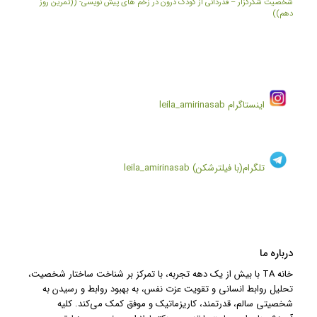
شخصیت شکرگزار – قدردانی از کودک درون در زخم های پیش نویسی- ((تمرین روز
دهم))
اینستاگرام
leila_amirinasab
تلگرام(با فیلترشکن)
leila_amirinasab
درباره ما
خانه TA با بیش از یک دهه تجربه، با تمرکز بر شناخت ساختار شخصیت،
تحلیل روابط انسانی و تقویت عزت نفس، به بهبود روابط و رسیدن به
شخصیتی سالم، قدرتمند، کاریزماتیک و موفق کمک می‌کند. کلیه