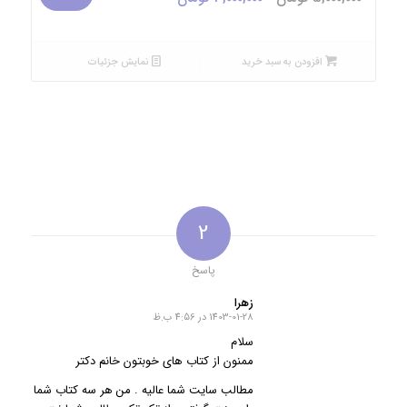
اصلی:
فعلی:
5,000,000 تومان
3,000,000 تومان.
بود.
افزودن به سبد خرید
نمایش جزئیات
2
پاسخ
زهرا
1403-01-28 در 4:56 ب.ظ
گفته:
سلام
ممنون از کتاب های خوبتون خانم دکتر
مطالب سایت شما عالیه . من هر سه کتاب شما