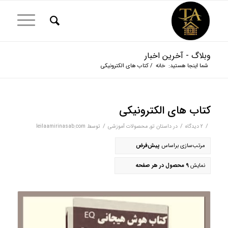
وبلاگ - آخرین اخبار
شما اینجا هستید:
خانه
/
کتاب های الکترونیکی
کتاب های الکترونیکی
/
/
/
2 دیدگاه‌
در
داستان تو
,
محصولات آموزشی
توسط
leilaamirinasab.com
مرتب‌سازی براساس
پیش‌فرض
نمایش
9 محصول در هر صفحه