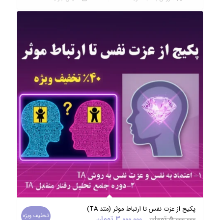
پکیج از عزت نفس تا ارتباط موثر (متد TA)
تخفیف ویژه
قیمت
قیمت
5,000,000
تومان
3,000,000
تومان