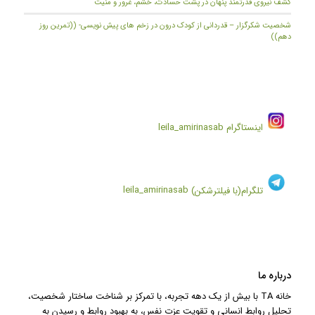
کشف نیروی قدرتمند پنهان در پشت حسادت، خشم، غرور و منیت
شخصیت شکرگزار – قدردانی از کودک درون در زخم های پیش نویسی- ((تمرین روز
دهم))
اینستاگرام
leila_amirinasab
تلگرام(با فیلترشکن)
leila_amirinasab
درباره ما
خانه TA با بیش از یک دهه تجربه، با تمرکز بر شناخت ساختار شخصیت،
تحلیل روابط انسانی و تقویت عزت نفس، به بهبود روابط و رسیدن به