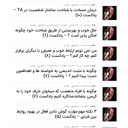
IN
پادکست تحلیل رفتار
درمان حسادت با شناخت ساختار شخصیت در TA –
پادکست (10)
IN
از حال بد به حال خوب
,
پادکست تحلیل رفتار
حال خوب و بهزیستی از طریق شناخت خود چگونه
امکان پذیر است ؟ – پادکست (9)
IN
پادکست تحلیل رفتار
من نمی تونم ارتباط خوب و عمیقی با دیگران برقرار
کنم، چه کار کنم ؟ – پادکست (8)
IN
از حال بد به حال خوب
,
پادکست تحلیل رفتار
چگونه با مثبت اندیشی به خواسته ها و اهدافمون
دست پیدا کنیم ؟ – پادکست (7)
IN
پادکست تحلیل رفتار
چگونه با افراد متعصب که میخوان حرف خود را به
کرسی بنشانند،مذاکره کنیم-پادکست (6)
IN
پادکست تحلیل رفتار
3 نکته مهم مهارت گوش دادن فعال در بهبود روابط
بین فردی – پادکست (5)
IN
پادکست تحلیل رفتار