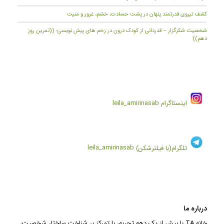
کشف نیروی قدرتمند پنهان در پشت حسادت، خشم، غرور و منیت
شخصیت شکرگزار – قدردانی از کودک درون در زخم های پیش نویسی- ((تمرین روز
دهم))
اینستاگرام
leila_amirinasab
تلگرام(با فیلترشکن)
leila_amirinasab
درباره ما
خانه TA با بیش از یک دهه تجربه، با تمرکز بر شناخت ساختار شخصیت،