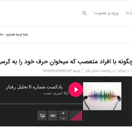
ا ما
ورود و عضویت
شما اینجا هستید:
خان
گونه با افراد متعصب که میخوان حرف خود را به کرسی 
/
/
/
0 دیدگاه‌
در
پادکست تحلیل رفتار
توسط
leilaamirinasab.com
پادکست شماره 6 تحلیل رفتار
لیلا امیری نسب