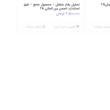
5.00
شTA
تحلیل رفتار متقابل – محصول جامع – طبق
استاندارد انجمن بین المللی TA
2,500,000
تومان
مایش جزئیات
افزودن به سبد خرید
نمایش جزئیات