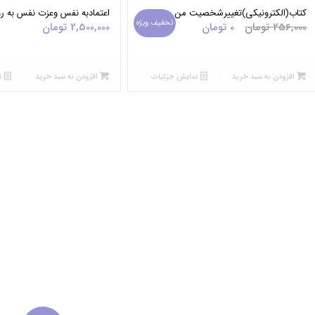
5.00
کتاب(الکترونیکی)تغییرشخصیت من
اعتمادبه نفس وعزت نفس به رو
تخفیف ویژه
قیمت
قیمت
256,000
تومان
0
تومان
2,500,000
تومان
اصلی:
فعلی:
0 تومان.
256,000 تومان
بود.
افزودن به سبد خرید
نمایش جزئیات
افزودن به سبد خرید
ن