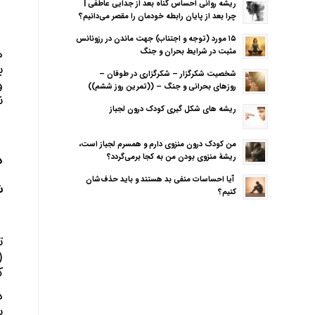
ریشه روانی احساس گناه بعد از جدایی عاطفی |
چرا بعد از پایان رابطه خودمان را مقصر می‌دانیم؟
۱۵ مورد (توجه و اجتناب) جهت ماندن در رزونانس
ه
مثبت در شرایط بحران و جنگ
ب
شخصیت شکرگزار – شکرگزاری در طوفان –
و
روزهای بحرانی و جنگ – ((تمرین روز ششم))
ن
ریشه های شکل گیری کودک درون لجباز
من کودک درون منزوی دارم و همسرم لجباز است،
ریشهٔ منزوی بودن من به کجا برمی‌گردد؟
د
آیا احساسات منفی بد هستند و باید حذف‌شان
ش
کنیم؟
ت
(
ک
د
ب