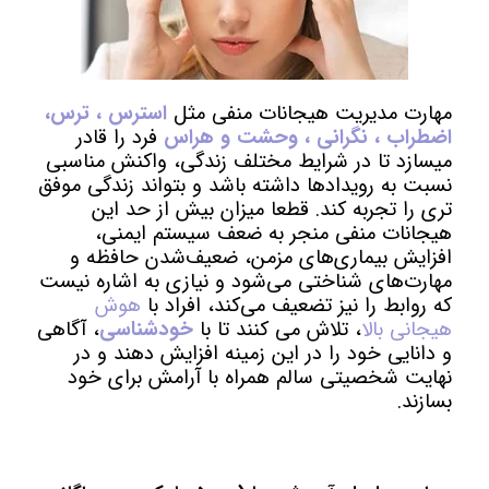
مهارت مدیریت هیجانات منفی مثل
استرس ، ترس،
اضطراب ، نگرانی ، وحشت و هراس
فرد را قادر
میسازد تا در شرایط مختلف زندگی، واکنش مناسبی
نسبت به رویدادها داشته باشد و بتواند زندگی موفق
تری را تجربه کند. قطعا میزان بیش از حد این
هیجانات منفی منجر به ضعف سیستم ایمنی،
افزایش بیماری‌های مزمن، ضعیف‌شدن حافظه و
مهارت‌های شناختی می‎‌شود و نیازی به اشاره نیست
که روابط را نیز تضعیف می‌کند، افراد با
هوش
هیجانی بالا
، تلاش می کنند تا با
خودشناسی
، آگاهی
و دانایی خود را در این زمینه افزایش دهند و در
نهایت شخصیتی سالم همراه با آرامش برای خود
بسازند.