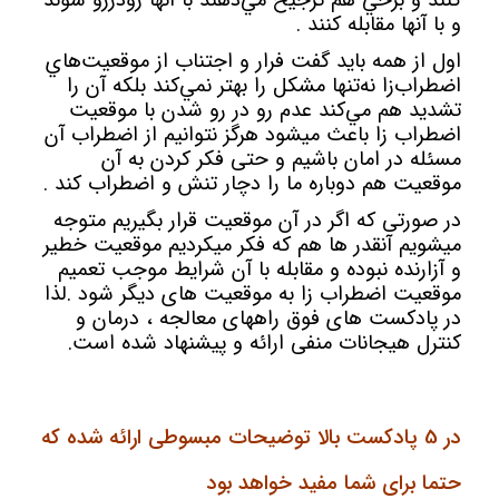
کنند و برخي هم ترجيح مي‌دهند با آنها رودررو شوند
و با آنها مقابله کنند .
اول از همه بايد گفت فرار و اجتناب از موقعيت‌هاي
اضطراب‌زا نه‌تنها مشکل را بهتر نمي‌کند بلکه آن را
تشديد هم مي‌کند عدم رو در رو شدن با موقعیت
اضطراب زا باعث میشود هرگز نتوانیم از اضطراب آن
مسئله در امان باشیم و حتی فکر کردن به آن
موقعیت هم دوباره ما را دچار تنش و اضطراب کند .
در صورتی که اگر در آن موقعیت قرار بگیریم متوجه
میشویم آنقدر ها هم که فکر میکردیم موقعیت خطیر
و آزارنده نبوده و مقابله با آن شرایط موجب تعمیم
موقعیت اضطراب زا به موقعیت های دیگر شود .لذا
در پادکست های فوق راههای معالجه ، درمان و
کنترل هیجانات منفی ارائه و پیشنهاد شده است.
در 5 پادکست بالا توضیحات مبسوطی ارائه شده که
حتما برای شما مفید خواهد بود