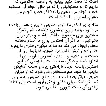
است که دقت کنيم ببينيم به واسطه استرسی که
داريم کار و مسئوليتی را که در حال انجام آن هستيم
خوب انجام می دهيم يا نه؟ اگر خوب انجام می
دهيم، استرس ما مفيد است.
مثلا برای کنکور مقداری استرس داريم و همان باعث
مي‌شود برنامه ریزی بیشتری داشته باشیم تمرکز
بیشتری روی موضوع داشته باشیم و بهتر درس
بخوانیم ، اما اگر آن استرس برای ما آنقدر مشغله
ذهنی ايجاد می کند که مدام درگيری فکری داريم و
حتی دچار تپش قلب می شويم، تمرکزمان را از
دست می دهيم و…. يعني استرس مان بيش از
اندازه شده و ديگر مفيد نيست. يا زمانی که اين
استرس باعث ايجاد ناراحتي زياد و سلب آسايش
دايمی ما شود هم مشخص می شود که از ميزان
طبيعی فراتر رفته است ، در واقع استرس به میزان
کم مثل نمک برای غذای زندگی لازم است ولی قطعا
زیادی آن باعث شوری غذا می شود.