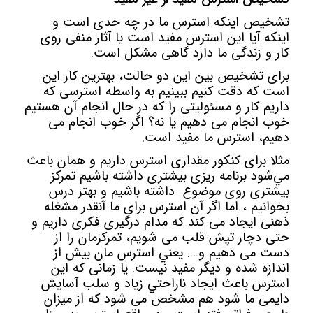
تشخيص اينکه استرس ما در چه حدی است و
اينکه آيا اين استرس مفيد است يا آثار منفی روی
کار و زندگی ما دارد گاهی مشکل است.
برای تشخيص بين اين دو حالت، بهترين کار اين
است که دقت کنيم ببينيم به واسطه استرسی که
داريم کار و مسئوليتی را که در حال انجام آن هستيم
خوب انجام می دهيم يا نه؟ اگر خوب انجام می
دهيم، استرس ما مفيد است.
مثلا برای کنکور مقداری استرس داريم و همان باعث
مي‌شود برنامه ریزی بیشتری داشته باشیم تمرکز
بیشتری روی موضوع داشته باشیم و بهتر درس
بخوانیم ، اما اگر آن استرس برای ما آنقدر مشغله
ذهنی ايجاد می کند که مدام درگيری فکری داريم و
حتی دچار تپش قلب می شويم، تمرکزمان را از
دست می دهيم و…. يعني استرس مان بيش از
اندازه شده و ديگر مفيد نيست. يا زمانی که اين
استرس باعث ايجاد ناراحتي زياد و سلب آسايش
دايمی ما شود هم مشخص می شود که از ميزان