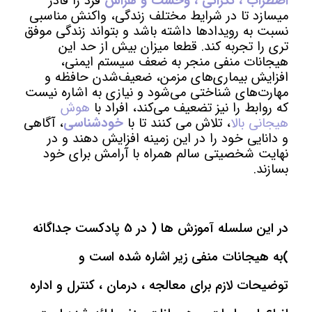
اضطراب ، نگرانی ، وحشت و هراس
فرد را قادر
میسازد تا در شرایط مختلف زندگی، واکنش مناسبی
نسبت به رویدادها داشته باشد و بتواند زندگی موفق
تری را تجربه کند. قطعا میزان بیش از حد این
هیجانات منفی منجر به ضعف سیستم ایمنی،
افزایش بیماری‌های مزمن، ضعیف‌شدن حافظه و
مهارت‌های شناختی می‎‌شود و نیازی به اشاره نیست
که روابط را نیز تضعیف می‌کند، افراد با
هوش
هیجانی بالا
، تلاش می کنند تا با
خودشناسی
، آگاهی
و دانایی خود را در این زمینه افزایش دهند و در
نهایت شخصیتی سالم همراه با آرامش برای خود
بسازند.
در این سلسله آموزش ها ( در 5 پادکست جداگانه
)به هیجانات منفی زیر اشاره شده است و
توضیحات لازم برای معالجه ، درمان ، کنترل و اداره