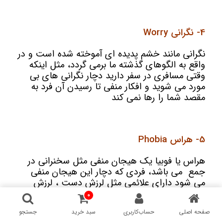
4- نگرانی Worry
نگرانی مانند خشم پدیده ای آموخته شده است و در
واقع به الگوهای گذشته ما برمی گردد، مثل اینکه
وقتی مسافری در سفر دارید دچار نگرانی های بی
مورد می شوید و افکار منفی تا رسیدن آن فرد به
مقصد شما را رها نمی کند
5- هراس Phobia
هراس یا فوبیا یک هیجان منفی مثل سخنرانی در
جمع می باشد، فردی که دچار این هیجان منفی
می شود دارای علائمی مثل لرزش دست ، لرزش
صدا ، عرق کردن و سرخ شدن صورت می شود
0
صفحه اصلی
حساب‌کاربری
سبد خرید
جستجو