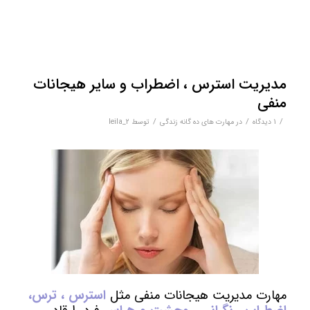
مدیریت استرس ، اضطراب و سایر هیجانات
منفی
/
/
/
1 دیدگاه
در
مهارت های ده گانه زندگی
توسط
leila_2
مهارت مدیریت هیجانات منفی مثل
استرس ، ترس،