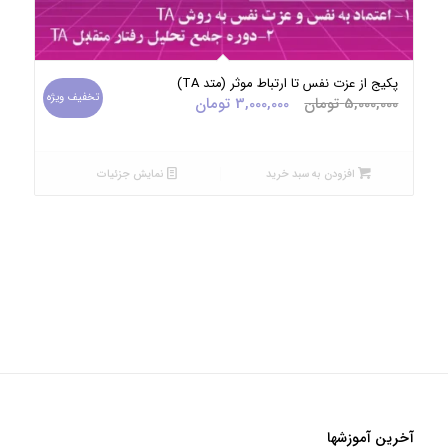
پکیج از عزت نفس تا ارتباط موثر (متد TA)
تخفیف ویژه
قیمت
قیمت
5,000,000
تومان
3,000,000
تومان
اصلی:
فعلی:
5,000,000 تومان
3,000,000 تومان.
بود.
افزودن به سبد خرید
نمایش جزئیات
آخرین آموزشها