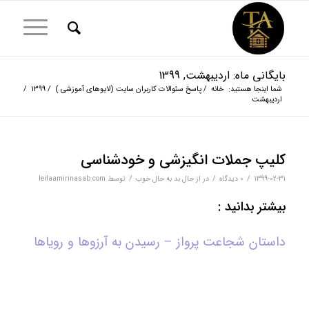
بایگانی ماه: اردیبهشت, 1399
شما اینجا هستید:
خانه
/
پاسخ سئوالات کاربران سایت (لایوهای آموزشی )
/
1399
/
اردیبهشت
کلیپ جملات انگیزشی و خودشناسی
/
/
/
1399-02-31
0 دیدگاه‌
در
از حال بد به حال خوب
توسط
leilaamirinasab.com
بیشتر بدانید :
داستان شجاعت پرواز – رسیدن به آرزوها و رویاها