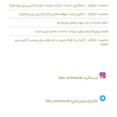
شخصیت شکرگزار – شکرگزاری از نعمت «زمان» و فرصت دوباره ((تمرین روز دوازدهم))
شخصیت شکرگزار – یادآوری لیست موفقیت‌های زندگی ((تمرین روز یازدهم))
مراقبه مناجات با خدا جهت تحقق خواسته ها
کشف نیروی قدرتمند پنهان در پشت حسادت، خشم، غرور و منیت
شخصیت شکرگزار – قدردانی از کودک درون در زخم های پیش نویسی- ((تمرین روز
دهم))
اینستاگرام
leila_amirinasab
تلگرام(با فیلترشکن)
leila_amirinasab