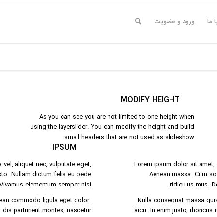
ا ما
ورود و عضویت
MODIFY HEIGHT
As you can see you are not limited to one height when
using the layerslider. You can modify the height and build
small headers that are not used as slideshow
IPSUM
vel, aliquet nec, vulputate eget,
Lorem ipsum dolor sit amet, 
usto. Nullam dictum felis eu pede
Aenean massa. Cum soci
. Vivamus elementum semper nisi.
ridiculus mus. D
nean commodo ligula eget dolor.
Nulla consequat massa quis e
dis parturient montes, nascetur
arcu. In enim justo, rhoncus u