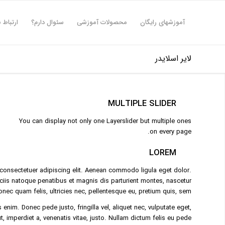
آموزشهای رایگان
محصولات آموزشی
سئوال دارم؟
ارتباط ب
لایر اسلایدر
MULTIPLE SLIDER
You can display not only one Layerslider but multiple ones
on every page.
LOREM
consectetuer adipiscing elit. Aenean commodo ligula eget dolor.
is natoque penatibus et magnis dis parturient montes, nascetur
onec quam felis, ultricies nec, pellentesque eu, pretium quis, sem.
nim. Donec pede justo, fringilla vel, aliquet nec, vulputate eget,
t, imperdiet a, venenatis vitae, justo. Nullam dictum felis eu pede