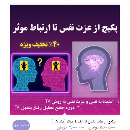
پکیج از عزت نفس تا ارتباط موثر (متد TA)
تخفیف ویژه
قیمت
قیمت
5,000,000
تومان
3,000,000
تومان