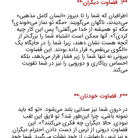
**۱. قضاوت دیگران:**
اطرافیان که شما را تا دیروز «انسان کامل مذهبی»
می‌دیدند، ناگهان می‌گویند: «مگه تو نماز می‌خوندی؟
مگه تو همیشه از خدا می‌گفتی؟ پس این کار چیه
کردی؟». آنها ممکن است اشتباه شما را بزرگ‌تر از
آنچه هست نشان دهند، زیرا شما را در جایگاه یک
«الگوی بی‌نقص» قرار داده بودند. این قضاوت
بیرونی نه تنها شما را زیر فشار قرار می‌دهد، بلکه
احساس ریاکاری و دورویی را نیز در شما تقویت
می‌کند.
**۲. قضاوت خودتان:**
در درون شما نیز صدایی بلند می‌شود: «تو که باید
نمونه باشی، چرا این‌طور شد؟ تو لایق این لقب
نبودی. حالا دیگران چه فکری می‌کنند؟». این
قضاوت درونی از ترسِ از دست دادن احترام دیگران
و نیز ترسِ نارضایتی از خود نشأت می‌گیرد. شما خود