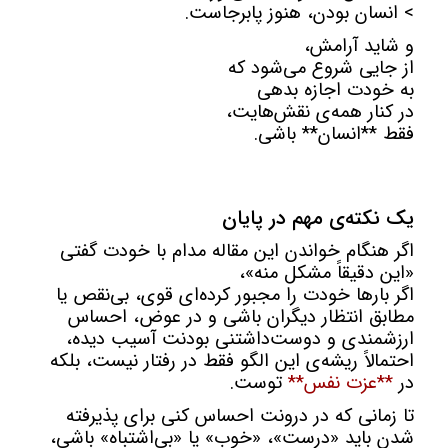
> انسان بودن، هنوز پابرجاست.
و شاید آرامش،
از جایی شروع می‌شود که
به خودت اجازه بدهی
در کنار همه‌ی نقش‌هایت،
فقط **انسان** باشی.
یک نکته‌ی مهم در پایان
اگر هنگام خواندن این مقاله مدام با خودت گفتی
«این دقیقاً مشکل منه»،
اگر بارها خودت را مجبور کرده‌ای قوی، بی‌نقص یا
مطابق انتظار دیگران باشی و در عوض، احساس
ارزشمندی و دوست‌داشتنی بودنت آسیب دیده،
احتمالاً ریشه‌ی این الگو فقط در رفتار نیست، بلکه
در
**عزت نفس**
توست.
تا زمانی که در درونت احساس کنی برای پذیرفته
شدن باید «درست»، «خوب» یا «بی‌اشتباه» باشی،