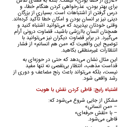
«عاری از خطا بودن» نیست. بلکه به معنای تلاش
برای بهتر بودن، عذرخواهی کردن هنگام خطا، و
درس گرفتن از اشتباهات است. بسیاری از بزرگان
دینی نیز بر انسان بودن و امکان خطا تأکید کرده‌اند.
وقتی خودتان بپذیرید که می‌توانید اشتباه کنید و
همچنان انسانِ باارزشی باشید، قضاوت درونی آرام
می‌گیرد. در برابر قضاوت دیگران نیز می‌توانید با
توضیح این واقعیت که «من هم انسانم» از فشار
انتظارات غیرمنطقی بکاهید.
این مثال نشان می‌دهد که حتی در حوزه‌ای به
قداست مذهب، انتظار بی‌نقصی نه تنها مفید
نیست، بلکه می‌تواند باعث رنج مضاعف و دوری از
رشد واقعی شود.
اشتباه رایج: قاطی کردن نقش با هویت
مشکل از جایی شروع می‌شود که:
– «منِ انسانی»
– با «نقش حرفه‌ای»
قاطی می‌شود.