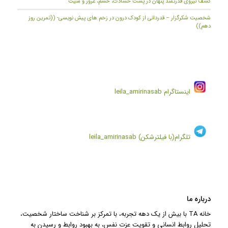
کشف نیروی قدرتمند پنهان در پشت حسادت، خشم، غرور و منیت
شخصیت شکرگزار – قدردانی از کودک درون در زخم های پیش نویسی- ((تمرین روز
دهم))
اینستاگرام
leila_amirinasab
تلگرام(با فیلترشکن)
leila_amirinasab
درباره ما
خانه TA با بیش از یک دهه تجربه، با تمرکز بر شناخت ساختار شخصیت،
تحلیل روابط انسانی و تقویت عزت نفس، به بهبود روابط و رسیدن به