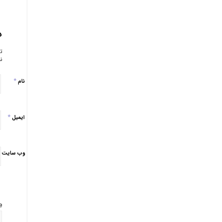
د
ت
ن
*
نام
*
ایمیل
وب‌ سایت
: