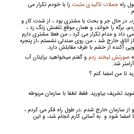
ول راه
جملات تاکیدی مثبت
را با خودم تکرار می
 .
رد، در حال جر و بحث با مشتری بود ، از شدت کار و
دم، برگه را خواند، و همان موقع تلفنش زنگ زد ،
داد و مدام تکرار می کرد ، من فعلا مشتری دارم
ز اتاق خارج شد ، من روی صندلی نشستم ،از پنجره
گویی آکنده از خشم با طرف مقابلش دارد.
ه
صورتش لبخند زدم
و گفتم میخواهید برایتان آب
رامتر شد.
رید تا من امضا کنم ؟
شوید تشریف بیاورید. فقط لطفا با سازمان مربوطه
ز سازمان خارج شدم .در طول راه فکر می کردم ،
ا امضا شود و به آسانی کارم انجام شد، و این