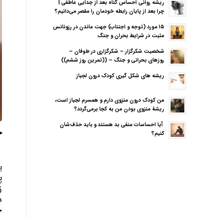
ریشه روانی احساس گناه بعد از جدایی عاطفی |
چرا بعد از پایان رابطه خودمان را مقصر می‌دانیم؟
۱۵ مورد (توجه و اجتناب) جهت ماندن در رزونانس
مثبت در شرایط بحران و جنگ
شخصیت شکرگزار – شکرگزاری در طوفان –
روزهای بحرانی و جنگ – ((تمرین روز ششم))
ریشه های شکل گیری کودک درون لجباز
من کودک درون منزوی دارم و همسرم لجباز است،
ریشهٔ منزوی بودن من به کجا برمی‌گردد؟
آیا احساسات منفی بد هستند و باید حذف‌شان
ح
کنیم؟
ی
پ
ز
د
خ