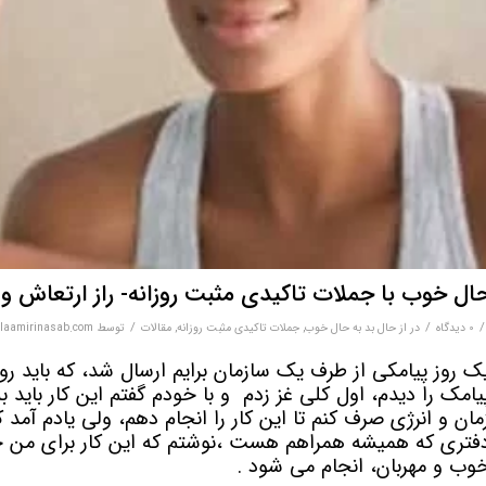
ال خوب با جملات تاکیدی مثبت روزانه- راز ارتعاش و
/
/
/
0 دیدگاه‌
در
از حال بد به حال خوب
,
جملات تاکیدی مثبت روزانه
,
مقالات
توسط
ilaamirinasab.com
ک روز پیامکی از طرف یک سازمان برایم ارسال شد، که باید ر
یامک را دیدم، اول کلی غز زدم و با خودم گفتم این کار باید 
مان و انرژی صرف کنم تا این کار را انجام دهم، ولی یادم آمد که
فتری که همیشه همراهم هست ،نوشتم که این کار برای من خی
وب و مهربان، انجام می شود .