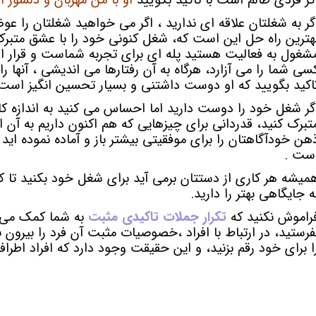
گر فردی ظالم است با تاکید بگویید
او با من مهربان و دلسوز 
گر به شغلتان علاقه ای ندارید ، اگر می خواهید شغلتان را عوض
هترین راه حل این است که، شغل کنونی خود را با عشق متبرک ک
شغول به فعالیت هستید پله ای برای تجربه شماست و قرار اس
سی شما را می آزارد، هرگاه به آن رفتارها می اندیشی ، آنها 
اکید بگویید که او دوست داشتنی و بسیار تحسین انگیز است 
گر شغل خود را دوست دارید اما احساس می کنید به اندازه ک
تبرک کنید، قدردانی برای چیزهایی که هم اکنون داریم به آن 
هن خودآگاهتان را برای موفقیتی بیشتر باز و آماده نموده ای
ست .
میشه هر کاری از دستتان برمی آید برای شغل خود بکنید تا کائ
ه جایگاهی بهتر را دارید.
راموش نکنید که
تکرار جملات تاکیدی مثبت
به شما کمک می ک
فرستید، در ارتباط با افراد ،خصوصیات مثبت آن فرد را بیرون
ا برای خود رقم بزنید، و این حقیقت وجود دارد که افراد اطرا