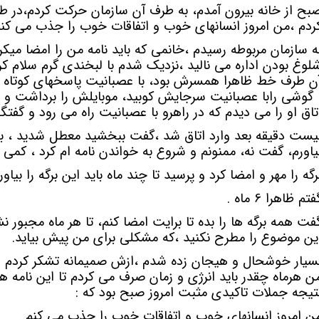
بح از خانه بیرون آمدم، به طرف آن سازمان حرکت کردم،در ط
ردم ،من امروز انسانهای خوب و اتفاقات خوب را جذب می کنم
ه سازمان مربوطه رسیدم ،خانمی که باید نامه من را امضا میک
لوغ بودن اداره می نالید ،نزدیک شدم با لبخندی گرم سلام کر
ن طرف خط ظاهرا همسرش بود، با عصبانیت پاسخهای کوتاه می 
 گوشی رابا عصبانیت سرجایش کوبید، موبایلش را برداشت و ا
تاق او را می دیدم که در راهرو با عصبانیت راه می رود و گفت
یست دقیقه بعد وارد اتاق شد ،گفت ببخشید معطل شدید ، ب
یاورم، گفت نه، ممنونم و شروع به خواندن نامه ام کرد ، کمی آ
رگه را مهر و امضا کرد و پرسید تا چند ماه باید این برگه را بیاو
فتم ظاهرا 6 ماه .
فت همه برگه ها را بده تا برایت امضا کنم، تا هر ماه مجبور ن
ین موضوع را مطرح نکنید ،که مشکلی برای من پیش بیاید.
سیار خوشحال و هیجان زده شدم ،ازش صمیمانه تشکر کردم و ا
ن هرماه چقدر باید انرژی و زمان صرف می کردم تا این نامه ه
تیجه جملات تاکیدی مثبت امروز صبح بود که :
ن امروز انسانهای خوب و اتفاقات خوب را جذب می کنم .