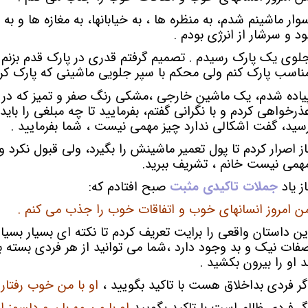
وار ماشینم شدم، به منظره ها ، به خیابانها، به مغازه ها و 
ود و سرشار از انرژی بودم .
لوی یک پارک رسیدم . تصمیم گرفتم قدری در پارک قدم بزنم و
ناسب پارک کنم ولی محکم با سپر جلویی ماشینی که پارک کرده
یاده شدم، یک ماشین خارجی ،مشکی رنگ صفر و تمیز که در ا
ذرخواهی کردم و با نگرانی گفتم، بفرمایید تا چه مبلغی را باید
سید، گفت اشکالی ندارد چیز مهمی نیست ، شما بفرمایید .
از اصرار کردم تا پول تعمیر ماشینش را بگیرد، ولی قبول نکرد و 
همی نیست خانم ، تشریف ببرید.
از یاد
جملات تاکیدی مثبت
صبح افتادم که:
ن امروز انسانهای خوب و اتفاقات خوب را جذب می کنم .
ین داستان واقعی را برایت تعریف کردم تا نکته ای بسیار بسیار م
فات نیک و بد وجود دارد ،شما می توانید از هر فردی بسته 
د او را بیرون بکشید .
گر فردی بداخلاق هست با تاکید بگویید ،
او با من خوب رفتار 