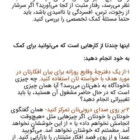
نظر می‌رسد، رفتار مثبت از کجا می‌آورید؟ اگر سرشار
از رخوت، ترس، افسردگی یا ناامیدی باشد، باید
حتماً مسئلۀ کمک تخصصی را بررسی کنید.
اینها چندتا از کارهایی است که می‌توانید برای کمک
به خود انجام دهید:
1-از یک دفترچۀ وقایع روزانه برای بیان افکارتان در
مورد هدف با خواسته تان استفاده کنید.
چه چیزی
ناخودآگاه به ذهن‌تان می‌رسد؟ آیا همان چیزی
است که در حال حاضر مشغول آن هستید، یا باید
تغییراتی انجام دهید؟
2-بر روی صدای درونی‌تان تمرکز کنید-
همان گفتگوی
خودتان با خودتان. اگر چیزهایی مثل «هیچ‌وقت
انجامش نخواهم داد» یا « از این خوششان نخواهد
آمد. مطمئنم که خوشتان نخواهد آمد. می‌گویید
عمداً و از روی قصد افکار مثبتتان را بازآرایی کنید. از