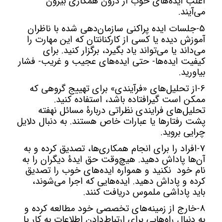
اغلب ایده‌های خوب از درون همکاری بیرون
می‌آیند.
5-جلسات ایده پراکنی سازمان‌دهی شده با ناظران
آموزش دیده یا کسی از کارکنانتان که این مهارت را
می‌داند یا می‌تواند یاد بگیرد، برگزار کنید. برای
کیفیت ایده‌ها- حتی ایده‌های عجیب و غریب- فشار
بیاورید.
6-از تحلیل‌های «فرآیندی» برای تهییج گروهی که
ممکن است گیرافتاده باشد، استفاده کنید.
تحلیل‌های فرایندی نظراتی دربارۀ مسائل نهفته
پشت رفتارها یا عبارات خاص هستند. به دنبال دلایل
چرایی بروید.
7-افراد را برای انجام همکاری‌ها، تصدیق کرده و به
آن‌ها پاداش دهید. هیچ‌وقت حق ایدۀ دیگران را به
نام خود نکنید و همواره ایده‌های خوب را تصدیق
کرده و پاداش دهید. ایده‌هایی که اجرا می‌شوند،
باید پاداشی ملموس دریافت کنند.
8-خارج از زمینه‌های تخصصی خود مطالعه کرده و
به دنبال راه‌هایی برای ارتباط‌دادن اطلاعات به کار یا