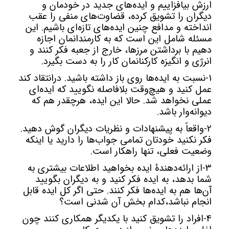
ارزش بیافزاییم و ایده‌های جدید در خودمان و
دیگران را تشویق کرده، قضاوت‌ها‌ی منفی را عقب
انداخته و مدافع چنین ایده‌های تازه‌ای باشیم. این
مسئله شامل این است که به کارمندانمان اجازه
دهیم با برداشتن مرزها، خارج از جعبه فکر کنند و
انرژی و انگیزه کارکنانمان کار را به دست بگیرد.
1-نسبت به ایده‌ها روی باز داشته باشید. درانتقاد کند
عمل کنید و هیچ‌وقت بلافاصله نگویید که ایده‌ای
عملی نخواهد شد. حالا این ایده، هرچقدر هم که
دیوانه‌وار باشد.
2-واقعاً به پیشنهادات و نظریات دیگران گوش دهید.
فکر نکنید خودتان تمامی جواب‌ها را دارید یا اینکه
وضعیت فعلی، تنها راهکار است.
3-از ارائه‌دهندۀ ایده بخواهید اطلاعات بیشتری به
شما بدهد، به ایده فکر کنید و به دیگران بگویید
آن‌ها هم به ایده‌ها فکر کنند. حتی اگر کل ایده قابل
انجام نباشد،کدام بخش آن شدنی است؟
4-افراد را تشویق کنید با یکدیگر همکاری کنند چون