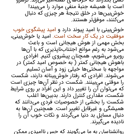
کسی بگذراند که حرف‌های طعنه‌آمیز می‌زند. ترشرو
است یا همیشه جنبۀ منفی موارد را می‌بیند!
خوش‌بین‌ها در خلق نتیجۀ هر چیزی که دنبال
می‌کنند، موفق‌تر هستند.
خوش‌بینی با امید پیوند دارد و
امید پیشگوی خوب
موفقیت در یک کار سخت است.
امید یا خوش‌بینی،
بخش مهمی از هوش هیجانی است و باعث
می‌شود به رغم موانع اجتناب‌ناپذیری که با آن‌ها
روبرو می‌شویم، همچنان پیشروی کنیم. افرادی
باهوش هیجانی کمتر ( به خصوص امید کمتر) در
مواجهه با سختی‌ها خیلی زود و آسان تسلیم
می‌شوند. افرادی که رفتار خوش‌بینانه دارند، شکست
را موقتی می‌بینند. شکست در نظر آن‌ها چیزی است
که می‌توان آن را تغییر داد و این افراد بر روی شرایط
شکست، مقداری کنترل دارند. بدبین‌ها اغلب
شکست را بخشی از خصوصیات فردی می‌دانند که
همیشگی و غیرقابل تغییر است. همچنین آن‌ها به
دنبال مسایل بد دنیا می‌گردند و نکات خوب آن را
نادیده می‌گیرند.
روانشناسان به ما می‌گویند که حس ناامیدی ممکن