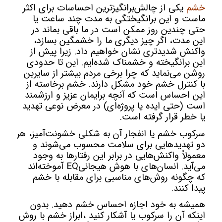
خشم
یکی از چالش‌برانگیزترین احساسات برای اکثر
ماست و این برانگیختگی به مدت چند ساعت یا
حتی چندین روز ممکن است در ما باقی بماند در
این مدت، اگر چیز دیگری ما را خشمگین بسازد،
واکنش شدیدتری نشان خواهیم داد. زیرا پیش از
این برانگیخته و خشمناک شده‌ایم. این تا حدودی
روشن می‌نماید که چرا برخی مردم بیشتر از سایرین
با کنترل خشم خود مشکل دارند. خشم برخاسته از
این احساس است که آنچه برایمان عزیز و ارزشمند
است (حتی ایده یا پروژه‌ای) در معرض نوعی تهدید
یا خطر قرار گرفته است.
سرکوب خشم یا انفجار آن به شکلی خشونت‌آمیز، هر
دو تهدیدهایی برای سلامت محسوب می‌شوند و
معمولاً واکنش‌هایی در برابر این رفتارها به وجود
می‌آید. انسان‌های با هوش هیجانیEQ آموخته‌اند
که چگونه روش‌های مناسبی برای مقابله با خشم
پیدا کنند.
همیشه به خود اجازه احساس خشم دهید. بدون
اینکه آن را سرکوب یا آشکار کنید ،ابراز خشم با روش