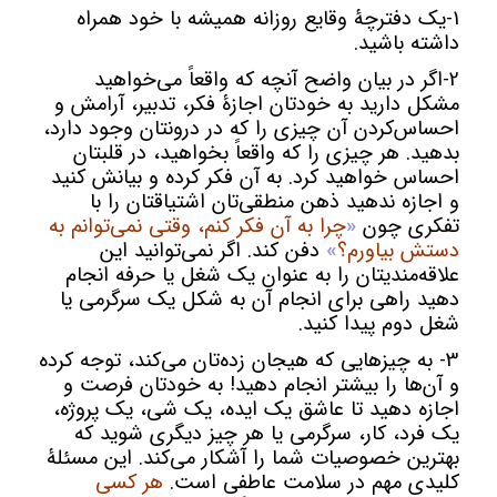
1-یک دفترچۀ وقایع روزانه همیشه با خود همراه
داشته باشید.
2-اگر در بیان واضح آنچه که واقعاً می‌خواهید
مشکل دارید به خودتان اجازۀ فکر، تدبیر، آرامش و
احساس‌کردن آن چیزی را که در درونتان وجود دارد،
بدهید. هر چیزی را که واقعاً بخواهید، در قلبتان
احساس خواهید کرد. به آن فکر کرده و بیانش کنید
و اجازه ندهید ذهن منطقی‌تان اشتیاقتان را با
تفکری چون
«
چرا به آن فکر کنم، وقتی نمی‌توانم به
دستش بیاورم؟
»
دفن کند. اگر نمی‌توانید این
علاقه‌مندیتان را به عنوان یک شغل یا حرفه انجام
دهید راهی برای انجام آن به شکل یک سرگرمی یا
شغل دوم پیدا کنید.
3- به چیزهایی که هیجان زده‌تان می‌کند، توجه کرده
و آن‌ها را بیشتر انجام دهید! به خودتان فرصت و
اجازه دهید تا عاشق یک ایده، یک شی، یک پروژه،
یک فرد، کار، سرگرمی یا هر چیز دیگری شوید که
بهترین خصوصیات شما را آشکار می‌کند. این مسئلۀ
کلیدی مهم در سلامت عاطفی است.
هر کسی