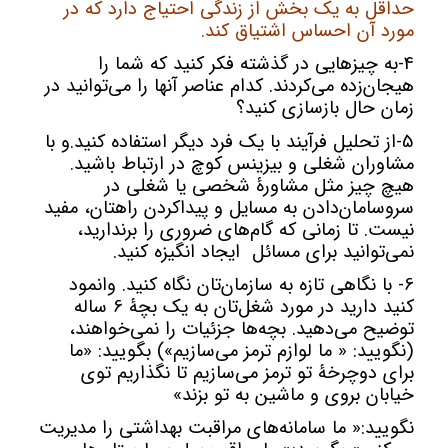
حداقل به یک بخش از زندگی احتیاج دارد که در
مورد آن احساس اشتیاق کند.
4-به چیزهایی در گذشته فکر کنید که شما را
هیجان‌زده می‌کردند. کدام عناصر آنها را می‌توانید در
زمان حال بازسازی کنید؟
5-از تحلیل فرآیند با یک فرد دیگر استفاده کنید.و با
مشاوران شغلی و بیزینس کوچ در ارتباط باشید.
هیچ چیز مثل مشاورۀ شخصی یا شغلی در
سروسامان‌دادن به مسایل و پیداکردن راهتان، مفید
نیست. تا زمانی که گام‌های ضروری را برندارید،
نمی‌توانید برای مسائل ایجاد انگیزه کنید.
6- با نگاهی تازه به سازمان‌تان نگاه کنید. وانمود
کنید دارید در مورد شغل‌تان به یک بچۀ 6 ساله
توضیح می‌دهید. بچه‌ها جزئیات را نمی‌خواهند،
(نگویید: « ما لوازم ترمز می‌سازیم») بگویید: «ما
برای دوچرخۀ تو ترمز می‌سازیم تا نگذاریم توی
خیابان بروی و ماشین به تو بزند»
نگویید:« ما سامانه‌های مراقبت بهداشتی را مدیریت