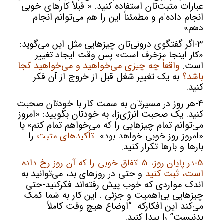
عبارات مثبت‌تان استفاده کنید. « قبلاً کارهای خوبی
انجام داده‌ام و مطمئناً این را هم می‌توانم انجام
دهم»
3-اگر گفتگوی درونی‌تان چیزهایی مثل این می‌گوید:
«کار اینجا مزخرف است» پس وقت ایجاد تغییر
است.
واقعاً چه چیزی می‌خواهید و می‌خواهید کجا
باشد؟
به یک تغییر شغل قبل از خروج از آن فکر
کنید.
4-هر روز در مسیرتان به سمت کار با خودتان صحبت
کنید. یک صحبت انرژی‌زا، به خودتان بگویید: «امروز
می‌توانم تمام چیزهایی را که می‌خواهم تمام کنم» یا
«امروز روز خوبی خواهد بود»
تأکیدهای مثبت
را
بارها و بارها تکرار کنید.
5-در پایان روز، 5 اتفاق خوبی را که آن روز رخ داده
است، ثبت کنید
و حتی در روزهای بد، می‌توانید به
اندک مواردی که خوب پیش رفته‌اند فکرکنید-حتی
چیزهایی بی‌اهمیت و جزئی . این کار به شما کمک
می‌کند این افکارکه “اوضاع هیچ وقت کاملاً
بدنیست” را پیدا کنید.