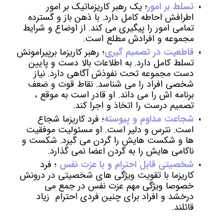
تسلط بر امور
؛ یک رهبر کاریزماتیک بر امور
اطرافش احاطه کامل دارد. با ذهن باز و گسترده
تمامی امور را پیگیری می کند. از اوضاع و شرایط
مجموعه و افرادش مطلع است.
قاطعیت در تصمیم گیری
؛ رهبر کاریزما برپیرامونش
تسلط کامل دارد. به اطلاعات بالا دست و پایین
دست مجموعه تحت نفوذش آگاهی دارد. نیاز
شخصی افراد را می شناسد. نقاط قوت و ضعف
برنامه اش را می داند. او قادر است به موقع ،
تصمیم درست را اتخاذ و اجرا کند.
شجاعت مداوم و پیوسته
؛ فرد کاریزما شجاع
است. نترس و دلیر است. او مسئولیت موفقیت
ها و شکست هایش را گردن می گیرد. شکست و
ناکامی هایش را به گردن اعضا نمی گذارد.
شخصیتی قابل احترام و با عزت نفس
؛ فرد
کاریزما با تقویت ویژگی های شخصیتی در درونش
خصوصا ویژگی مهم عزت نفس در جمع می
درخشد و افراد برای چنین فردی احترام زیاد
قائلند.