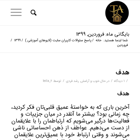
بایگانی ماه: فروردین, 1399
شما اینجا هستید:
خانه
/
پاسخ سئوالات کاربران سایت (لایوهای آموزشی )
/
1399
/
فروردین
هدف
/
/
/
1 دیدگاه
در
حال خوب و آرامش
,
رشد فردی
توسط
leila_2
هدف
آخرین باری که به خواستۀ عمیق قلبی‌تان فکر کردید،
چه زمانی بود؟ بیشتر ما آنقدر در میان جزییات و
فعالیت‌ها درگیر می‌شویم که ارتباطمان را با علایقمان
از دست می‌دهیم. عواطف از ذهن احساساتی ناشی
می‌شوند و وقتی ارتباط خود با عمیق‌ترین علایقمان