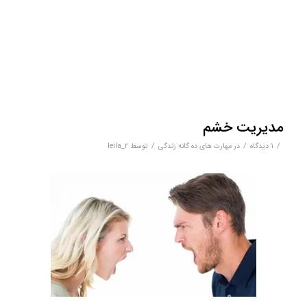
مدیریت خشم
/
/
/
1 دیدگاه
در
مهارت های ده گانه زندگی
توسط
leila_2