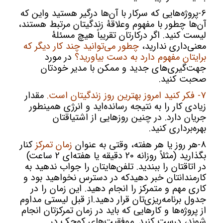
6-پروژه‌هایی که سرکار با آن‌ها درگیر هستید واین که
آن‌ها چطور با مفهوم وعلاقۀ زندگیتان مرتبط هستند،
لیست کنید. اگر درکارتان تقریباً هیچ مسئلۀ
معنی‌داری ندارید،
چطور می‌توانید چند کار دیگر که
برایتان مفهوم دارد به دست بیاورید؟
در مورد
جهت‌گیری‌های جدید و ممکن با مدیر خودتان
صحبت کنید.
7- فکر کنید امروز بهترین روز زندگیتان است.
مقدار
زیادی کار را به نتیجه رسانده‌اید و انرژی همینطور
جریان دارد. در چنین روزهایی از اشتیاقتان
بهره‌برداری کنید.
8-هر روز یا هر هفته، وقتی به عنوان
زمان تمرکز
کنار
بگذارید (مثلاً روزانه 20 دقیقه یا هفته‌ای 2 ساعت)
در اتاقتان را ببندید. تلفن‌هایتان را جواب ندهید به
کارمندانتان خبر دهیدکه در دسترس نخواهید بود و
کاری مهم و متمرکز را انجام دهید. این زمان را در
جدول برنامه‌ریزی‌تان قرار دهید.از قبل لیستی مداوم
از پروژه‌ها و کارهایی که باید در زمان تمرکزتان انجام
شوند، درست کنید. موفقیت‌های کوچک در