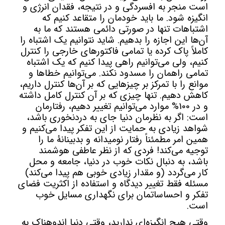
است منجر به افسردگی و در نتیجه، فقدان انرژی و
انگیزه شود. ما باید خودمان را متقاعد کنیم که
اشتباهات تنها در صورتی دائمی هستند که ما به
آن‌ها این اجازه را بدهیم. شاید نتوانیم یک اشتباه را
کاملاً پاک کرده یا تمامی فاکتورهای خارجی را کنترل
کنیم، ولی می‌توانیم راهی پیدا کنیم که یک اشتباه
تمامی راهمان را مسدود نکند. می‌توانیم خطاها و
موانع را با تمرکز بر چیزهایی که بر آن‌ها کنترل داریم،
کاهش دهیم. تنها چیزی که بر آن کنترل کامل داشته
و در 100% موارد می‌توانیم تغییر دهیم، رفتارمان
است: اگر به نظرمان دنیا جای به دردنخوری باشد،
شواهد زیادی به حمایت از این تفکر پیدا می‌کنیم و
همین امر مطمئناً رفتار نومیدانه و بدبینانۀ ما را
توجیه می‌کند! فردی که از نظر عاطفی هوشمند
باشد، به دنبال نکات خوب در دنیا، جامعه و محل
کار می‌گردد (و مقدار زیادی خوبی هم پیدا می‌کند)
مسئله فقط تغییر دیدگاه و استفاده از اکثریت فضای
تفکر و احساساتمان برای نگهداری مسایل خوب
است.
وقتی هیچ انگیزه‌ای ندارید، وقتی دنیا اندوهناک به