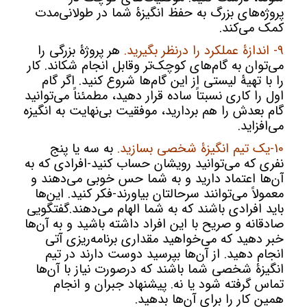
پروژه‌های بزرگ به حفظ انگیزۀ شما در طولانی‌مدت
کمک می‌کند.
9- اندازۀ عملکرد را درنظر بگیرید.
هر پروژۀ بزرگی را
می‌توان به گام‌های کوچک‌تر وقابل انجام شکاند. کار
را با تهیۀ لیستی از این گام‌ها شروع کنید. اگر گام
اول را کاری نسبتاً ساده قرار دهید، مطمئناً می‌توانید
گام بعدش را هم بردارید، موفقیت بی‌نهایت به انگیزه
می‌افزاید.
10-یک تیم انگیزۀ شخصی بسازید.
به سه یا پنج
نفری که می‌توانید رویشان حساب کنید-افرادی که به
آن‌ها اعتماد دارید و به شما حس خوبی می‌دهند و
معمولاً می‌توانند سرحالتان بیاورند-فکر کنید. این‌ها
باید افرادی باشند که به شما الهام می‌دهند.گفتگویی
صادقانه و صریح با این افراد داشته باشید و به آن‌ها
خبر دهید که می‌خواهید مقداری برنامه‌ریزی آتی
انجام دهید. از آن‌ها بپرسید دوست دارند در تیم
انگیزۀ شخصی شما باشند که درصورت نیاز با آن‌ها
تماس گرفته شود یا نه. پیشنهاد جبران و انجام
همین کار را برای آن‌ها بدهید.