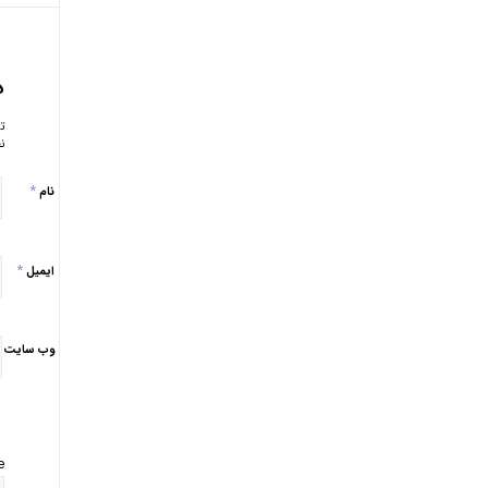
د
ت
ن
*
نام
*
ایمیل
وب‌ سایت
: