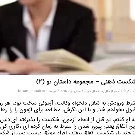
کست ذهنی – مجموعه داستان تو (2)
/
/
/
0 دیدگاه‌
در
از حال بد به حال خوب
,
داستان تو
,
مقالات
توسط
leilaamirinasab.com
رط ورودش به شغل دلخواه وکالت، آزمونی سخت بود، هر ر
بول نخواهم شد. و با این نگرش، مطالعه برای آزمون را را رها ک
ه او گفتم، تو قبل از انجام آزمون، شکست را پذیرفته ای.دلیل
ین اتفاق یعنی پیروز شدن را منوط به زمان کرده ای ،کاری 
ز چند بار شکست اتفاق بیفتد، افراد موفق درست پس از شک