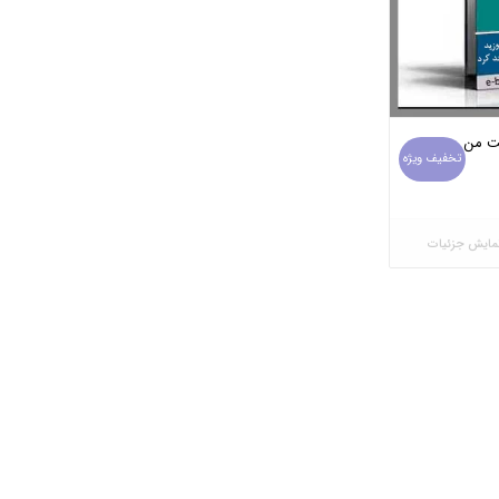
ت من
تخفیف ویژه
یمت
لی:
2 تومان
مایش جزئیات