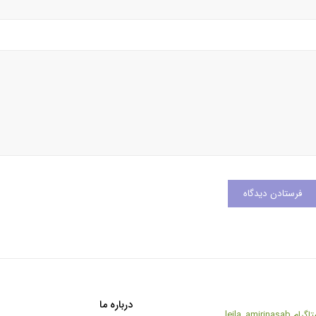
درباره ما
تاگرام
leila_amirinasab