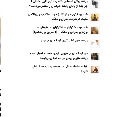
ریشه روانی احساس گناه بعد از جدایی عاطفی |
چرا بعد از پایان رابطه خودمان را مقصر می‌دانیم؟
۱۵ مورد (توجه و اجتناب) جهت ماندن در رزونانس
مثبت در شرایط بحران و جنگ
شخصیت شکرگزار – شکرگزاری در طوفان –
روزهای بحرانی و جنگ – ((تمرین روز ششم))
ریشه های شکل گیری کودک درون لجباز
من کودک درون منزوی دارم و همسرم لجباز است،
ریشهٔ منزوی بودن من به کجا برمی‌گردد؟
آیا احساسات منفی بد هستند و باید حذف‌شان
ش
کنیم؟
ش
ق
ب
ا
ا