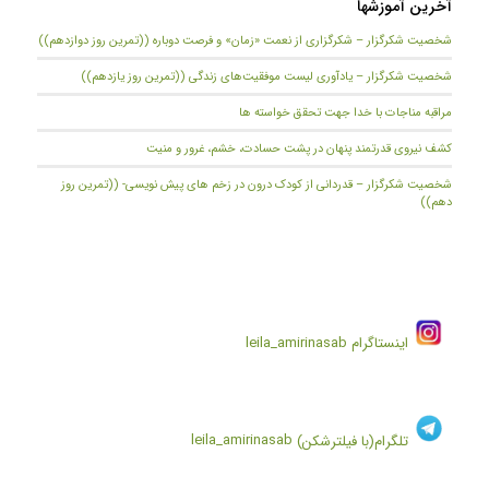
آخرین آموزشها
شخصیت شکرگزار – شکرگزاری از نعمت «زمان» و فرصت دوباره ((تمرین روز دوازدهم))
شخصیت شکرگزار – یادآوری لیست موفقیت‌های زندگی ((تمرین روز یازدهم))
مراقبه مناجات با خدا جهت تحقق خواسته ها
کشف نیروی قدرتمند پنهان در پشت حسادت، خشم، غرور و منیت
شخصیت شکرگزار – قدردانی از کودک درون در زخم های پیش نویسی- ((تمرین روز
دهم))
اینستاگرام
leila_amirinasab
تلگرام(با فیلترشکن)
leila_amirinasab